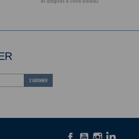
et adaptés à votre bateau
TER
Facebook
YouTube
Instagram
LinkedIn