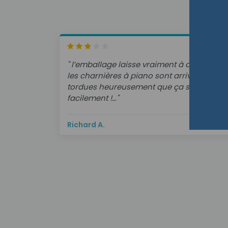
" l’emballage laisse vraiment à désirer !…
les charnières à piano sont arrivées toute
tordues heureusement que ça se redress
facilement !…"
Richard A.
11/07/202