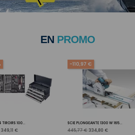
EN
PROMO
%
-110,97 €
TIROIRS 100...
SCIE PLONGEANTE 1300 W 165...
Ajouter au panier
Ajouter au panier


Prix
Prix
Prix
349,11 €
445,77 €
334,80 €