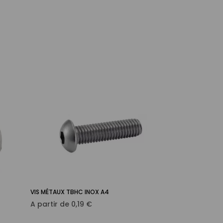
de
de
base
base
VIS MÉTAUX TBHC INOX A4
VIS POUR BOIS A
Ajouter au panier

Prix
Pri
A partir de
0,19 €
A partir de
0,