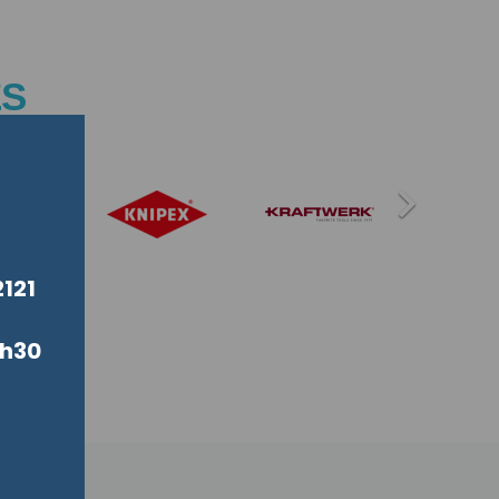
ES

121
7h30