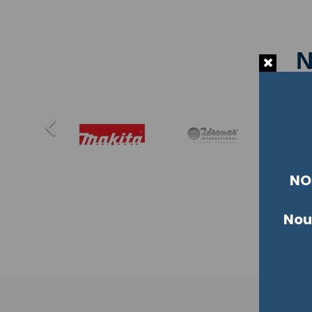

NO
Nou