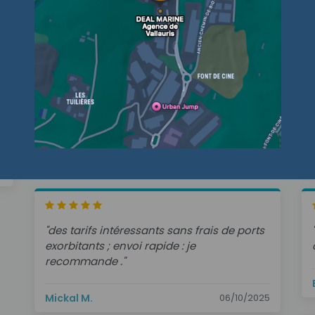
Nos clients témoignent
"commande traitée et livrée en temps
s
record.prix compétitifs. bravo!"
e
YANN L.
16/06/2026
6
"des tarifs intéressants sans frais de ports
exorbitants ; envoi rapide : je
recommande ."
Mickal M.
06/10/2025