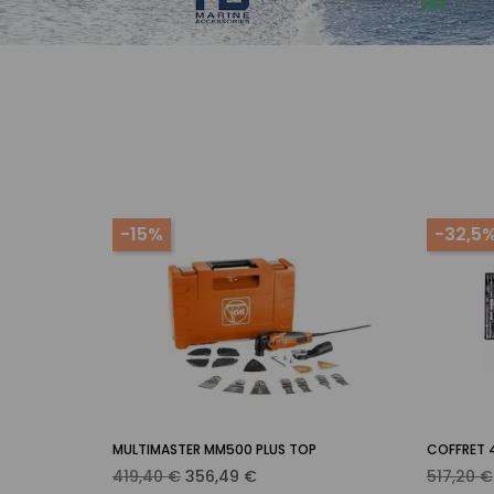
-15%
-32,5
MULTIMASTER MM500 PLUS TOP
COFFRET 4 
 panier
Ajouter au panier

Prix
Prix
Prix
419,40 €
356,49 €
517,20 €