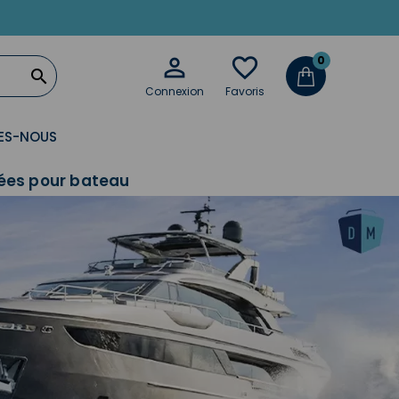

favorite_border
0

Connexion
Favoris
ES-NOUS
hées pour bateau