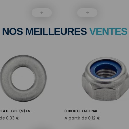
de
base
NOS MEILLEURES
VENTES
LATE TYPE (M) EN...
ÉCROU HEXAGONAL...
Ajouter au panier
Ajouter au panier


Prix
Prix
 de
0,03 €
A partir de
0,12 €