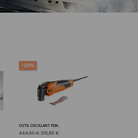
-30%
-40%
OUTIL OSCILLANT FEIN...
ASPIRATEUR EAU ET
Ajouter au panier

Prix
Prix
Prix
Prix
444,00 €
310,80 €
386,39 €
231,