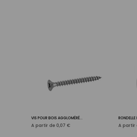
de
de
base
base
VIS POUR BOIS AGGLOMÉRÉ...
RONDELLE P
 panier
Ajouter au panier

Prix
A partir de
0,07 €
A partir