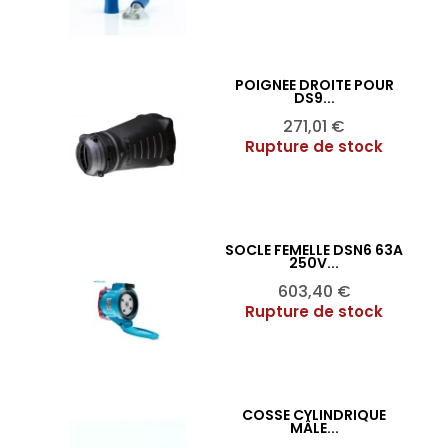
POIGNÉE DROITE POUR
Ajouter au panier

DS9...
Prix
271,01 €
Rupture de stock
SOCLE FEMELLE DSN6 63A
Ajouter au panier

250V...
Prix
603,40 €
Rupture de stock
COSSE CYLINDRIQUE
Ajouter au panier

MÂLE...