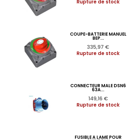
Rupture de stock
COUPE-BATTERIE MANUEL
Ajouter au panier

BEP...
Prix
335,97 €
Rupture de stock
CONNECTEUR MÂLE DSN6
Ajouter au panier

63A...
Prix
149,16 €
Rupture de stock
FUSIBLE À LAME POUR