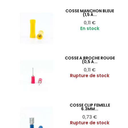
COSSE MANCHON BLEUE
Ajouter au panier

(1,5 À...
Prix
0,11 €
En stock
COSSE À BROCHE ROUGE
Ajouter au panier

(0,5 À...
Prix
0,11 €
Rupture de stock
COSSE CLIP FEMELLE
Ajouter au panier

6.3MM...
Prix
0,73 €
Rupture de stock