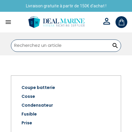
Livraison gratuite à partir de 150€ d'achat !



Coupe batterie
Cosse
Condensateur
Fusible
Prise