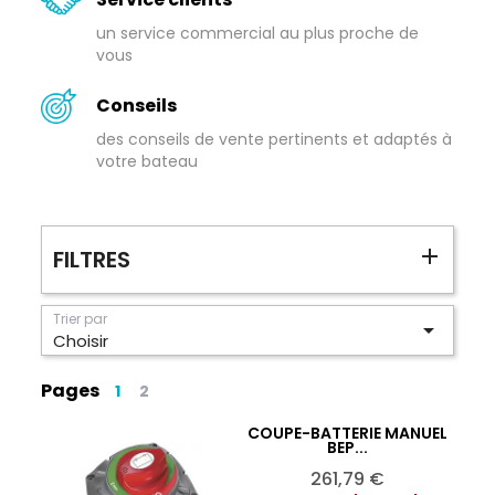
un service commercial au plus proche de
vous
Conseils
des conseils de vente pertinents et adaptés à
votre bateau
FILTRES
Trier par

Choisir
Pages
1
2
COUPE-BATTERIE MANUEL
Ajouter au panier

BEP...
Prix
261,79 €