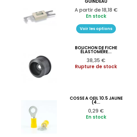
GUINDEAU
Prix
A partir de
18,18 €
En stock
Voir les options
BOUCHON DE FICHE
Ajouter au panier

ÉLASTOMÈRE...
Prix
38,35 €
Rupture de stock
COSSE À OEIL 10.5 JAUNE
Ajouter au panier

(4...
Prix
0,29 €
En stock