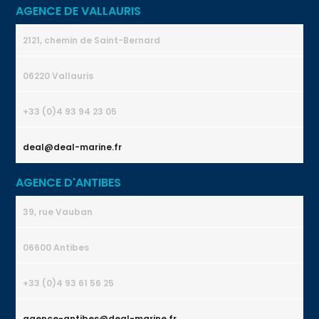
AGENCE DE VALLAURIS
2121, chemin de Saint-Bernard
06220 Vallauris
+33 (0)4 93 94 23 05
deal@deal-marine.fr
AGENCE D'ANTIBES
39, rue Vauban
06600 Antibes
+33 (0)4 93 61 56 25
agence-antibes@deal-marine.fr