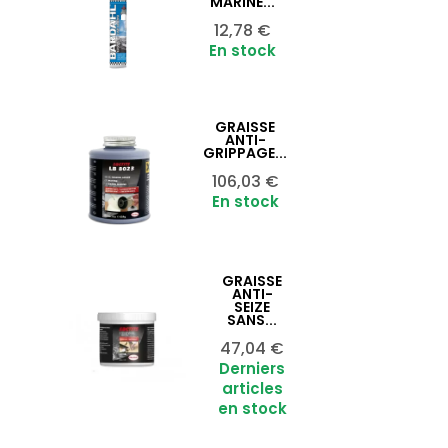
MARINE...
Prix
12,78 €
En stock
GRAISSE
Ajouter au panier

ANTI-
GRIPPAGE...
Prix
106,03 €
En stock
GRAISSE
Ajouter au panier

ANTI-
SEIZE
SANS...
Prix
47,04 €
Derniers
articles
en stock