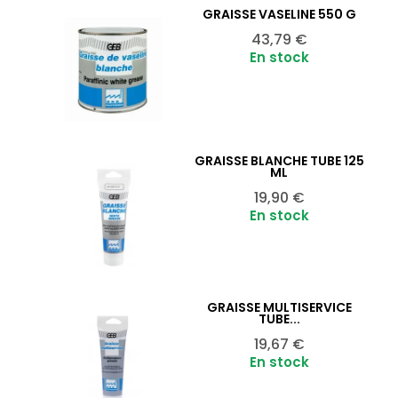
GRAISSE VASELINE 550 G
Ajouter au panier

Prix
43,79 €
En stock
GRAISSE BLANCHE TUBE 125
Ajouter au panier

ML
Prix
19,90 €
En stock
GRAISSE MULTISERVICE
Ajouter au panier

TUBE...
Prix
19,67 €
En stock