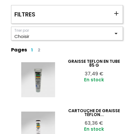
FILTRES
Trier par

Choisir
Pages
1
2
GRAISSE TÉFLON EN TUBE
Ajouter au panier

85 G
Prix
37,49 €
En stock
CARTOUCHE DE GRAISSE
Ajouter au panier

TÉFLON...
Prix
63,36 €
En stock