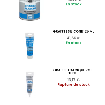
En stock
GRAISSE SILICONE 125 ML
Ajouter au panier

Prix
41,56 €
En stock
GRAISSE CALCIQUE ROSE
Ajouter au panier

TUBE...
Prix
13,17 €
Rupture de stock