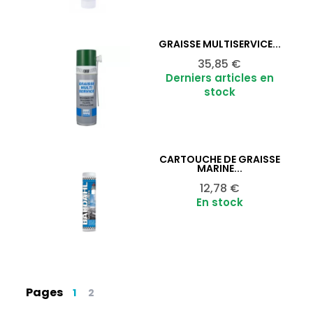
GRAISSE MULTISERVICE...
Ajouter au panier

Prix
35,85 €
Derniers articles en
stock
CARTOUCHE DE GRAISSE
Ajouter au panier

MARINE...
Prix
12,78 €
En stock
Pages
1
2