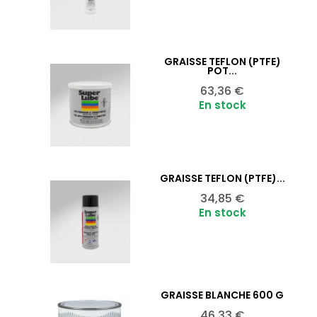
GRAISSE TÉFLON (PTFE)
Ajouter au panier

POT...
Prix
63,36 €
En stock
GRAISSE TÉFLON (PTFE)...
Ajouter au panier

Prix
34,85 €
En stock
GRAISSE BLANCHE 600 G
Ajouter au panier

Prix
46,33 €