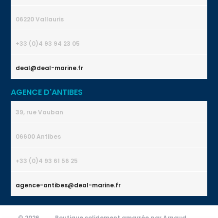
06220 Vallauris
+33 (0)4 93 94 23 05
deal@deal-marine.fr
AGENCE D'ANTIBES
39, rue Vauban
06600 Antibes
+33 (0)4 93 61 56 25
agence-antibes@deal-marine.fr
© 2026
Boutique solidement amarrée par Arnaud