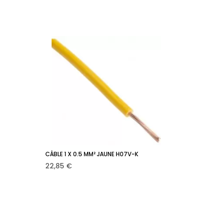
CÂBLE 1 X 0.5 MM² JAUNE H07V-K
r
Ajouter au panier

Prix
22,85 €