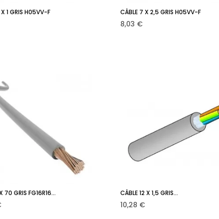
 X 1 GRIS H05VV-F
CÂBLE 7 X 2,5 GRIS H05VV-F
Ajouter au panier
Ajouter au panie


Prix
8,03 €
X 70 GRIS FG16R16...
CÂBLE 12 X 1,5 GRIS...
Ajouter au panier
Ajouter au panie


Prix
€
10,28 €