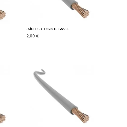
CÂBLE 5 X 1 GRIS H05VV-F
r
Ajouter au panier

Prix
2,00 €