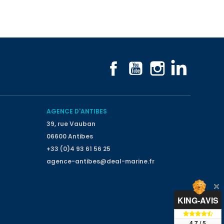
Facebook
YouTube
Instagram
LinkedIn
AGENCE D'ANTIBES
39, rue Vauban
06600 Antibes
+33 (0)4 93 61 56 25
agence-antibes@deal-marine.fr
KING-AVIS
4.7 / 5