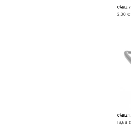
CÂBLE 7
Prix
3,00 €
CÂBLE 1 
Prix
16,66 