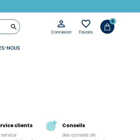

favorite_border
0

Connexion
Favoris
ES-NOUS
rvice clients
Conseils
 service
des conseils de