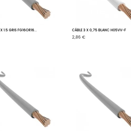
X 1.5 GRIS FG16OR16...
CÂBLE 3 X 0,75 BLANC H05VV-F
Ajouter au panier
Ajouter au panie


Prix
2,86 €