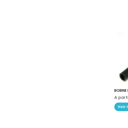
BOBINE D
A part
Voir 