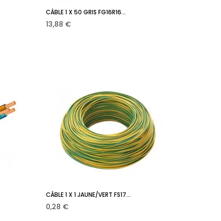
CÂBLE 1 X 50 GRIS FG16R16...
r
Ajouter au panier

Prix
13,88 €
CÂBLE 1 X 1 JAUNE/VERT FS17...
r
Ajouter au panier

Prix
0,28 €