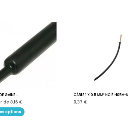
E GAINE...
CÂBLE 1 X 0.5 MM² NOIR H05V-K
Ajouter au panie

Prix
Prix
ir de
8,16 €
0,37 €
les options