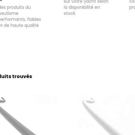
sur votre yacht selon
co
des produits du
la disponibilité en
pr
nautisme
stock
performants, fiables
et de haute qualité
uits trouvés