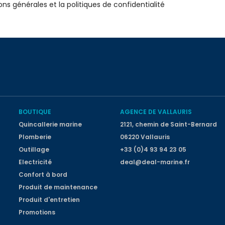
ons générales et la politiques de confidentialité
BOUTIQUE
AGENCE DE VALLAURIS
Quincallerie marine
2121, chemin de Saint-Bernard
Plomberie
06220 Vallauris
Outillage
+33 (0)4 93 94 23 05
Electricité
deal@deal-marine.fr
Confort à bord
Produit de maintenance
Produit d'entretien
Promotions