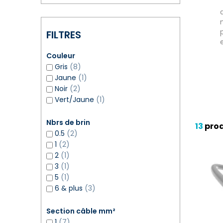
FILTRES
Couleur
Gris
(8)
Jaune
(1)
Noir
(2)
Vert/Jaune
(1)
Nbrs de brin
13
prod
0.5
(2)
1
(2)
2
(1)
3
(1)
5
(1)
6 & plus
(3)
Section câble mm²
1
(7)