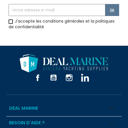
J'accepte les conditions générales et la politiques
de confidentialité
Facebook
YouTube
Instagram
LinkedIn
DEAL MARINE

BESOIN D'AIDE ?
