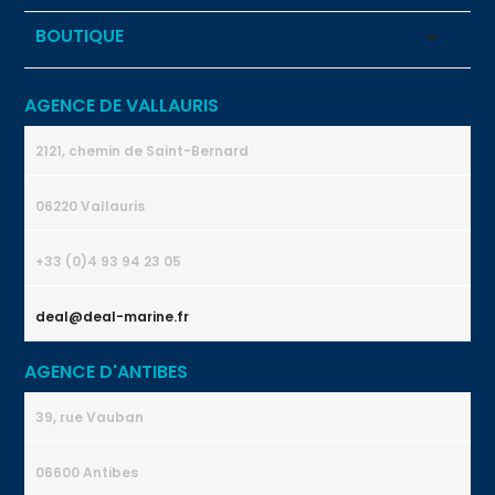
BOUTIQUE

AGENCE DE VALLAURIS
2121, chemin de Saint-Bernard
06220 Vallauris
+33 (0)4 93 94 23 05
deal@deal-marine.fr
AGENCE D'ANTIBES
39, rue Vauban
06600 Antibes