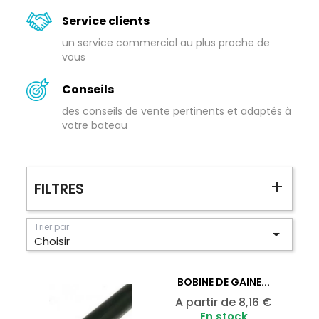
Service clients
un service commercial au plus proche de
vous
Conseils
des conseils de vente pertinents et adaptés à
votre bateau
FILTRES
Trier par

Choisir
BOBINE DE GAINE...
Prix
A partir de
8,16 €
En stock