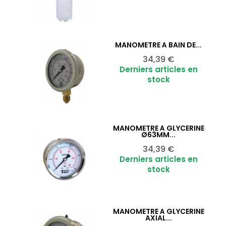
MANOMÈTRE À BAIN DE...
Ajouter au panier

Prix
34,39 €
Derniers articles en
stock
MANOMÈTRE À GLYCÉRINE
Ajouter au panier

Ø63MM...
Prix
34,39 €
Derniers articles en
stock
MANOMÈTRE À GLYCÉRINE
Ajouter au panier

AXIAL...