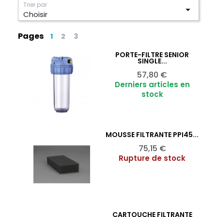
Trier par

Choisir
Pages
1
2
3
PORTE-FILTRE SENIOR
Ajouter au panier

SINGLE...
Prix
57,80 €
Derniers articles en
stock
MOUSSE FILTRANTE PPI45...
Ajouter au panier

Prix
75,15 €
Rupture de stock
CARTOUCHE FILTRANTE