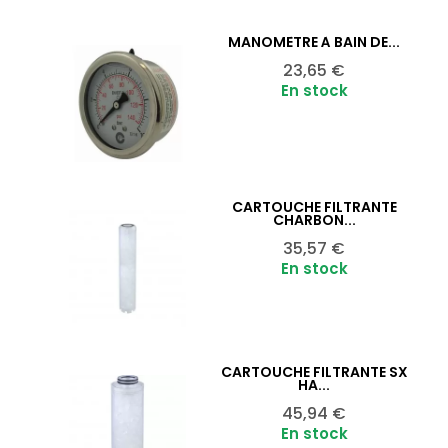
MANOMÈTRE À BAIN DE...
Ajouter au panier

Prix
23,65 €
En stock
CARTOUCHE FILTRANTE
Ajouter au panier

CHARBON...
Prix
35,57 €
En stock
CARTOUCHE FILTRANTE SX
Ajouter au panier

HA...
Prix
45,94 €
En stock