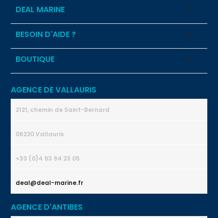
DEAL MARINE

BESOIN D'AIDE ?

BOUTIQUE

AGENCE DE VALLAURIS
2121, chemin de Saint-Bernard
06220 Vallauris
+33 (0)4 93 94 23 05
deal@deal-marine.fr
AGENCE D'ANTIBES