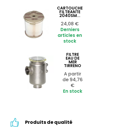
CARTOUCHE
Ajouter au panier

FILTRANTE
2040SM...
Prix
24,08 €
Derniers
articles en
stock
FILTRE
Ajouter au panier

EAU DE
MER
TIRRENO
A partir
Prix
de
94,76
€
En stock
Produits de qualité