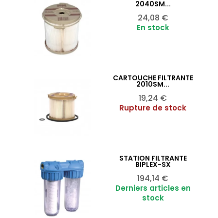
Ajouter au panier

2040SM...
Prix
24,08 €
En stock
CARTOUCHE FILTRANTE
Ajouter au panier

2010SM...
Prix
19,24 €
Rupture de stock
STATION FILTRANTE
Ajouter au panier

BIPLEX-SX
Prix
194,14 €
Derniers articles en
stock