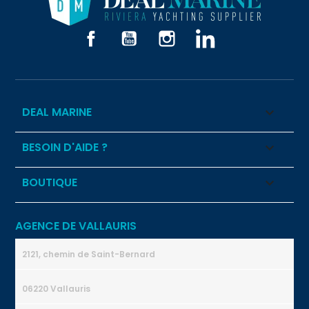
Facebook
YouTube
Instagram
LinkedIn
DEAL MARINE

BESOIN D'AIDE ?

BOUTIQUE

AGENCE DE VALLAURIS
2121, chemin de Saint-Bernard
06220 Vallauris