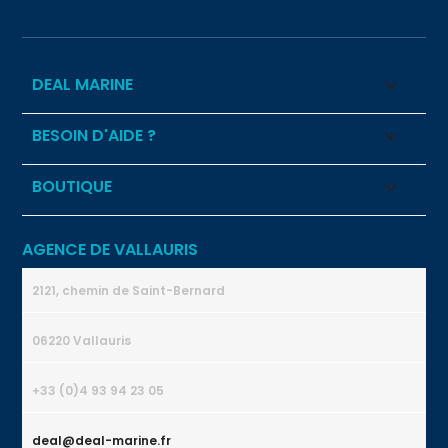
DEAL MARINE

BESOIN D'AIDE ?

BOUTIQUE

AGENCE DE VALLAURIS
2121, chemin de Saint-Bernard
06220 Vallauris
+33 (0)4 93 94 23 05
deal@deal-marine.fr