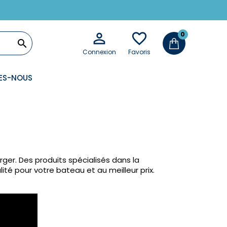

favorite_border
0

Connexion
Favoris
ES-NOUS
ger. Des produits spécialisés dans la
ité pour votre bateau et au meilleur prix.