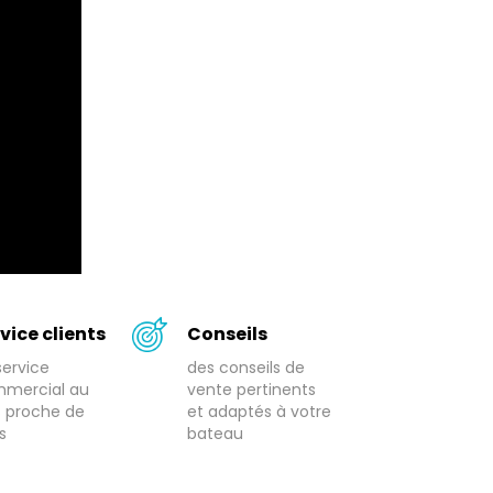
vice clients
Conseils
service
des conseils de
mercial au
vente pertinents
s proche de
et adaptés à votre
s
bateau