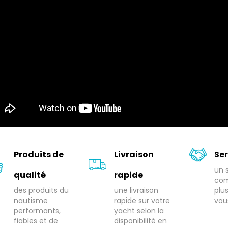
Produits de
Livraison
Ser
un 
qualité
rapide
com
des produits du
une livraison
plu
nautisme
rapide sur votre
vou
performants,
yacht selon la
fiables et de
disponibilité en