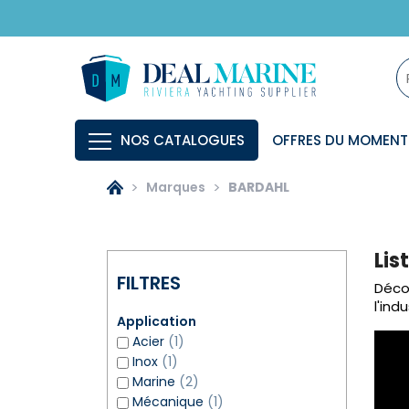
NOS CATALOGUES
OFFRES DU MOMENT
Marques
BARDAHL
Lis
FILTRES
Décou
l'ind
Application
Acier
(1)
Inox
(1)
Marine
(2)
Mécanique
(1)