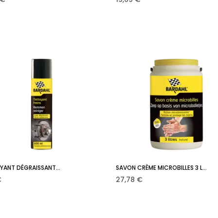
YANT DÉGRAISSANT...
SAVON CRÈME MICROBILLES 3 L...
Ajouter au panier
Ajouter au panier


Prix
€
27,78 €