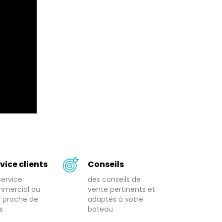
vice clients
Conseils
service
des conseils de
mercial au
vente pertinents et
s proche de
adaptés à votre
s
bateau