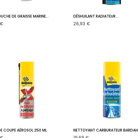
CHE DE GRAISSE MARINE...
DÉSHUILANT RADIATEUR...
Ajouter au panier
Ajouter au panier


Prix
 €
26,93 €
DE COUPE AÉROSOL 250 ML
NETTOYANT CARBURATEUR BARDAH
Ajouter au panier
Ajouter au panier


Prix
 €
19,69 €