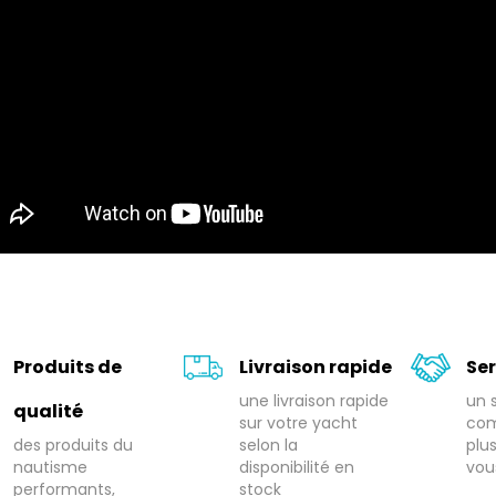
Produits de
Livraison rapide
Ser
une livraison rapide
un 
qualité
sur votre yacht
com
des produits du
selon la
plu
nautisme
disponibilité en
vou
performants,
stock