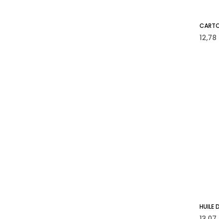
CARTOU
Prix
12,78
HUILE 
Prix
13,07