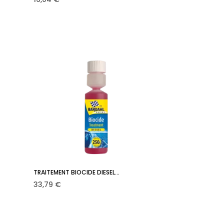
TRAITEMENT BIOCIDE DIESEL...
Ajouter au panier

Prix
33,79 €