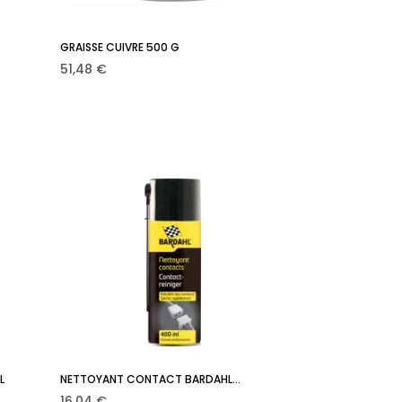
GRAISSE CUIVRE 500 G
Ajouter au panier

Prix
51,48 €
L
NETTOYANT CONTACT BARDAHL...
Ajouter au panier

Prix
16,04 €