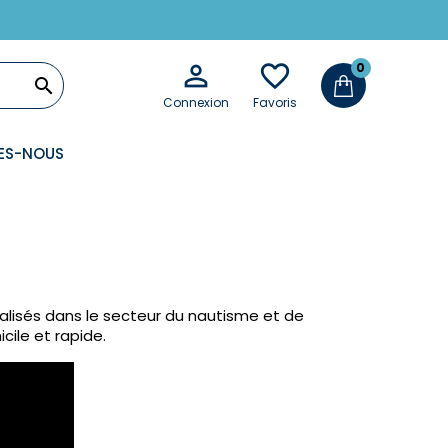

favorite_border
0

Connexion
Favoris
ES-NOUS
alisés dans le secteur du nautisme et de
icile et rapide.