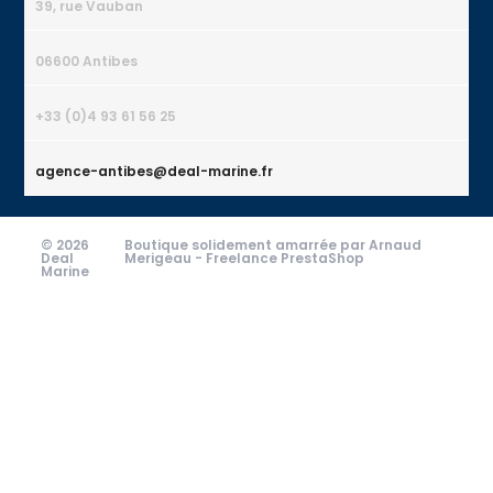
39, rue Vauban
06600 Antibes
+33 (0)4 93 61 56 25
agence-antibes@deal-marine.fr
© 2026
Boutique solidement amarrée par Arnaud
Deal
Merigeau -
Freelance PrestaShop
Marine