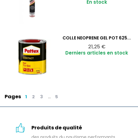
En stock
COLLE NÉOPRÈNE GEL POT 625...
Ajouter au panier

Prix
21,25 €
Derniers articles en stock
Pages
…
1
2
3
5
Produits de qualité
des produits du nautisme performants,