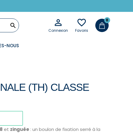

favorite_border
0

Connexion
Favoris
ES-NOUS
NALE (TH) CLASSE
.8
et
zinguée
: un boulon de fixation serré à la