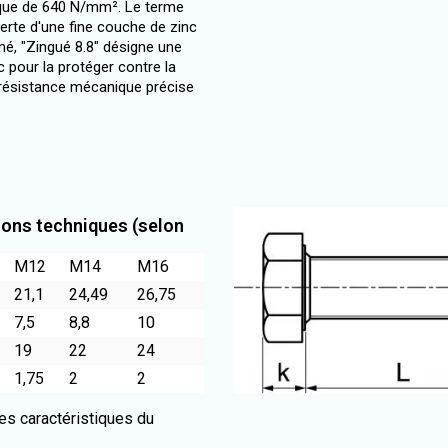
tique de 640 N/mm². Le terme
verte d'une fine couche de zinc
mé, "Zingué 8.8" désigne une
 pour la protéger contre la
 résistance mécanique précise
ions techniques (selon
M12
M14
M16
21,1
24,49
26,75
7,5
8,8
10
19
22
24
1,75
2
2
es caractéristiques du