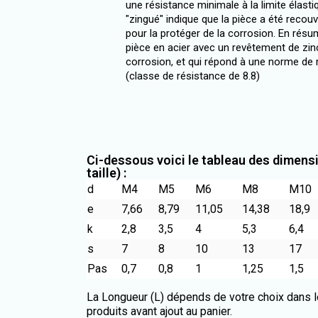
une résistance minimale à la limite élas
"zingué" indique que la pièce a été recou
pour la protéger de la corrosion. En résu
pièce en acier avec un revêtement de zinc
corrosion, et qui répond à une norme de
(classe de résistance de 8.8)
Ci-dessous voici le tableau des dimens
taille) :
d
M4
M5
M6
M8
M10
e
7,66
8,79
11,05
14,38
18,9
k
2,8
3,5
4
5,3
6,4
s
7
8
10
13
17
Pas
0,7
0,8
1
1,25
1,5
La Longueur (L) dépends de votre choix dans l
produits avant ajout au panier.