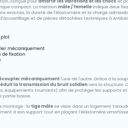
ation, conçue pour
amortir les vibrations et les chocs
et p
drique compact. La mention
mâle / femelle
indique deux fixa
ons exactes, la dureté de l'élastomère et la charge admissi
r d'accastillage et de pièces détachées techniques à Antibes 
 plot
isoler mécaniquement
de fixation
s
écoupler mécaniquement
l'une de l'autre. Grâce à la soup
réduit la transmission du bruit solidien
vers la structure. 
, équipements tournants) afin de protéger les supports et 
e partie basse.
e montage : la
tige mâle
se visse dans un logement taraudé,
ement à son support tout en plaçant l'élastomère amortisseu