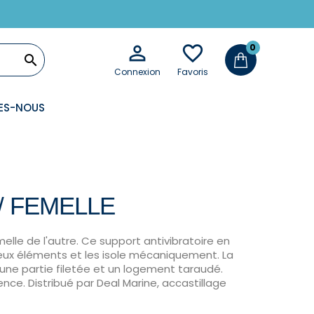

favorite_border
0

Connexion
Favoris
ES-NOUS
/ FEMELLE
melle de l'autre. Ce support antivibratoire en
deux éléments et les isole mécaniquement. La
 une partie filetée et un logement taraudé.
nce. Distribué par Deal Marine, accastillage