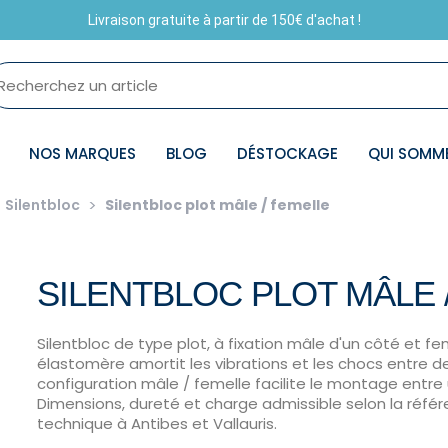
Livraison gratuite à partir de 150€ d'achat !
NOS MARQUES
BLOG
DÉSTOCKAGE
QUI SOMM
Silentbloc
Silentbloc plot mâle / femelle
SILENTBLOC PLOT MÂLE 
Silentbloc de type plot, à fixation mâle d'un côté et fe
élastomère amortit les vibrations et les chocs entre 
configuration mâle / femelle facilite le montage entre
Dimensions, dureté et charge admissible selon la référe
technique à Antibes et Vallauris.