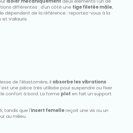
our
isoler mécaniquement
deux éléments l'un de
tions différentes : d'un côté une
tige filetée mâle
,
ble dépendent de la référence : reportez-vous à la
et Vallauris.
lesse de l'élastomère, il
absorbe les vibrations
C'est une pièce très utilisée pour suspendre ou fixer
le confort à bord. La forme
plot
en fait un support
 tandis que l'
insert femelle
reçoit une vis ou un
r au milieu.