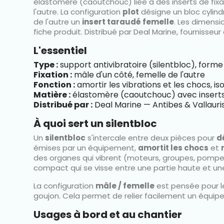
élastomère (caoutchouc) liée à des inserts de fix
l'autre. La configuration
plot
désigne un bloc cylin
de l'autre un
insert taraudé femelle
. Les dimensi
fiche produit. Distribué par Deal Marine, fournisseu
L'essentiel
Type :
support antivibratoire (silentbloc), forme
Fixation :
mâle d'un côté, femelle de l'autre
Fonction :
amortir les vibrations et les chocs, 
Matière :
élastomère (caoutchouc) avec inserts 
Distribué par :
Deal Marine — Antibes & Vallauri
À quoi sert un silentbloc
Un
silentbloc
s'intercale entre deux pièces pour
d
émises par un équipement,
amortit les chocs
et
des organes qui vibrent (moteurs, groupes, pompes
compact qui se visse entre une partie haute et un
La configuration
mâle / femelle
est pensée pour l
goujon. Cela permet de relier facilement un équip
Usages à bord et au chantier