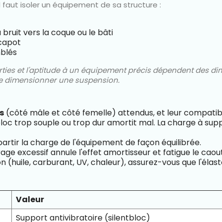
il faut isoler un équipement de sa structure :
bruit vers la coque ou le bâti
capot
mblés
ies et l'aptitude à un équipement précis dépendent des dime
 de dimensionner une suspension.
s
(côté mâle et côté femelle) attendus, et leur compatib
loc trop souple ou trop dur amortit mal. La charge à supp
artir la charge de l'équipement de façon équilibrée.
age excessif annule l'effet amortisseur et fatigue le cao
on (huile, carburant, UV, chaleur), assurez-vous que l'éla
Valeur
Support antivibratoire (silentbloc)