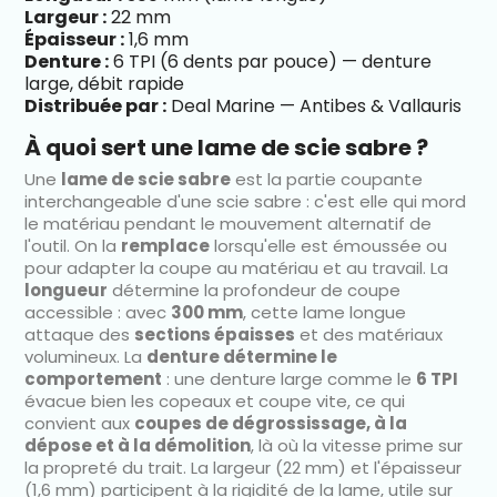
Largeur :
22 mm
Épaisseur :
1,6 mm
Denture :
6 TPI (6 dents par pouce) — denture
large, débit rapide
Distribuée par :
Deal Marine — Antibes & Vallauris
À quoi sert une lame de scie sabre ?
Une
lame de scie sabre
est la partie coupante
interchangeable d'une scie sabre : c'est elle qui mord
le matériau pendant le mouvement alternatif de
l'outil. On la
remplace
lorsqu'elle est émoussée ou
pour adapter la coupe au matériau et au travail. La
longueur
détermine la profondeur de coupe
accessible : avec
300 mm
, cette lame longue
attaque des
sections épaisses
et des matériaux
volumineux. La
denture détermine le
comportement
: une denture large comme le
6 TPI
évacue bien les copeaux et coupe vite, ce qui
convient aux
coupes de dégrossissage, à la
dépose et à la démolition
, là où la vitesse prime sur
la propreté du trait. La largeur (22 mm) et l'épaisseur
(1,6 mm) participent à la rigidité de la lame, utile sur