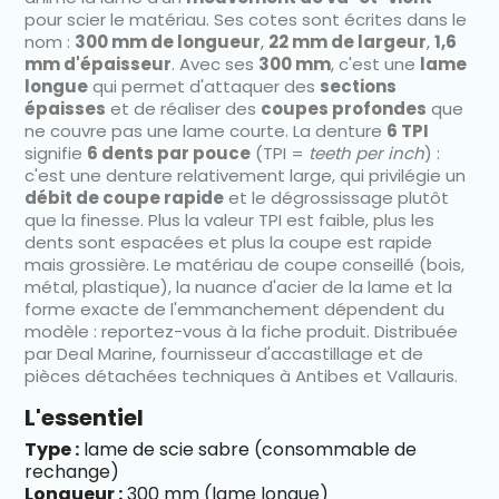
pour scier le matériau. Ses cotes sont écrites dans le
nom :
300 mm de longueur
,
22 mm de largeur
,
1,6
mm d'épaisseur
. Avec ses
300 mm
, c'est une
lame
longue
qui permet d'attaquer des
sections
épaisses
et de réaliser des
coupes profondes
que
ne couvre pas une lame courte. La denture
6 TPI
signifie
6 dents par pouce
(TPI =
teeth per inch
) :
c'est une denture relativement large, qui privilégie un
débit de coupe rapide
et le dégrossissage plutôt
que la finesse. Plus la valeur TPI est faible, plus les
dents sont espacées et plus la coupe est rapide
mais grossière. Le matériau de coupe conseillé (bois,
métal, plastique), la nuance d'acier de la lame et la
forme exacte de l'emmanchement dépendent du
modèle : reportez-vous à la fiche produit. Distribuée
par Deal Marine, fournisseur d'accastillage et de
pièces détachées techniques à Antibes et Vallauris.
L'essentiel
Type :
lame de scie sabre (consommable de
rechange)
Longueur :
300 mm (lame longue)