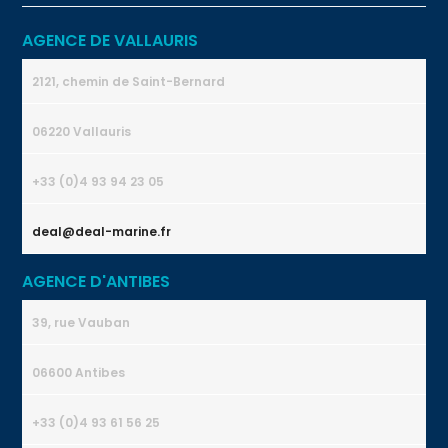
AGENCE DE VALLAURIS
2121, chemin de Saint-Bernard
06220 Vallauris
+33 (0)4 93 94 23 05
deal@deal-marine.fr
AGENCE D'ANTIBES
39, rue Vauban
06600 Antibes
+33 (0)4 93 61 56 25