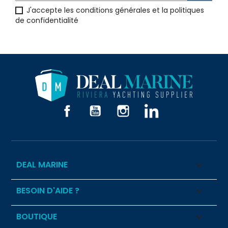
J'accepte les conditions générales et la politiques
de confidentialité
Facebook
YouTube
Instagram
LinkedIn
DEAL MARINE

BESOIN D'AIDE ?

BOUTIQUE
