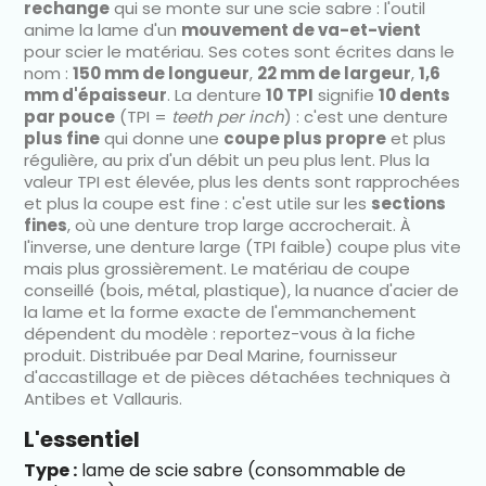
rechange
qui se monte sur une scie sabre : l'outil
anime la lame d'un
mouvement de va-et-vient
pour scier le matériau. Ses cotes sont écrites dans le
nom :
150 mm de longueur
,
22 mm de largeur
,
1,6
mm d'épaisseur
. La denture
10 TPI
signifie
10 dents
par pouce
(TPI =
teeth per inch
) : c'est une denture
plus fine
qui donne une
coupe plus propre
et plus
régulière, au prix d'un débit un peu plus lent. Plus la
valeur TPI est élevée, plus les dents sont rapprochées
et plus la coupe est fine : c'est utile sur les
sections
fines
, où une denture trop large accrocherait. À
l'inverse, une denture large (TPI faible) coupe plus vite
mais plus grossièrement. Le matériau de coupe
conseillé (bois, métal, plastique), la nuance d'acier de
la lame et la forme exacte de l'emmanchement
dépendent du modèle : reportez-vous à la fiche
produit. Distribuée par Deal Marine, fournisseur
d'accastillage et de pièces détachées techniques à
Antibes et Vallauris.
L'essentiel
Type :
lame de scie sabre (consommable de