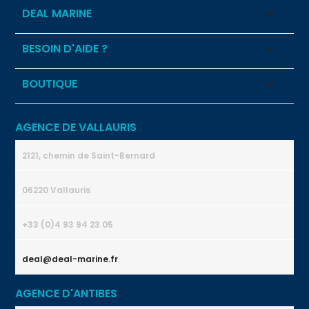
DEAL MARINE

BESOIN D'AIDE ?

BOUTIQUE

AGENCE DE VALLAURIS
2121, chemin de Saint-Bernard
06220 Vallauris
+33 (0)4 93 94 23 05
deal@deal-marine.fr
AGENCE D'ANTIBES