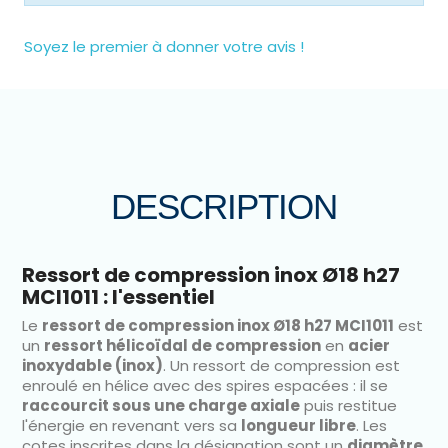
Soyez le premier à donner votre avis !
DESCRIPTION
Ressort de compression inox Ø18 h27
MCI1011 : l'essentiel
Le
ressort de compression inox Ø18 h27 MCI1011
est
un
ressort hélicoïdal de compression
en
acier
inoxydable (inox)
. Un ressort de compression est
enroulé en hélice avec des spires espacées : il se
raccourcit sous une charge axiale
puis restitue
l'énergie en revenant vers sa
longueur libre
. Les
cotes inscrites dans la désignation sont un
diamètre