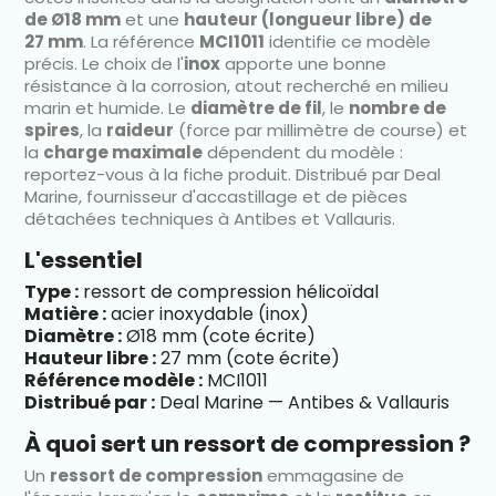
de Ø18 mm
et une
hauteur (longueur libre) de
27 mm
. La référence
MCI1011
identifie ce modèle
précis. Le choix de l'
inox
apporte une bonne
résistance à la corrosion, atout recherché en milieu
marin et humide. Le
diamètre de fil
, le
nombre de
spires
, la
raideur
(force par millimètre de course) et
la
charge maximale
dépendent du modèle :
reportez-vous à la fiche produit. Distribué par Deal
Marine, fournisseur d'accastillage et de pièces
détachées techniques à Antibes et Vallauris.
L'essentiel
Type :
ressort de compression hélicoïdal
Matière :
acier inoxydable (inox)
Diamètre :
Ø18 mm (cote écrite)
Hauteur libre :
27 mm (cote écrite)
Référence modèle :
MCI1011
Distribué par :
Deal Marine — Antibes & Vallauris
À quoi sert un ressort de compression ?
Un
ressort de compression
emmagasine de