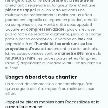
l'énergie lorsqu'on le
comprime
et la
restitue
en
cherchant à reprendre sa longueur libre. C'est une
pièce de rappel
que l'on retrouve dans une
multitude de mécanismes : il maintient un effort
permanent, rappelle un organe en position, amortit
ou compense un jeu. Monté entre deux appuis, il
travaille en
compression axiale
: plus on l'écrase,
plus la force de réaction augmente, jusqu'à la charge
prévue par sa conception. La version en
inox
est
appréciée là où l'
humidité, les embruns ou les
projections d'eau
attaqueraient un acier ordinaire.
Ici, les cotes connues sont le
diamètre Ø18 mm
et la
hauteur 27 mm
; les autres paramètres (fil, spires,
raideur) dépendent du modèle MCI1011 et figurent sur
la fiche.
Usages à bord et au chantier
Un ressort de compression inox sert chaque fois
qu'un organe doit être rappelé ou maintenu sous
effort :
Rappel de pièces mobiles dans l'accastillage et la
quincaillerie marine