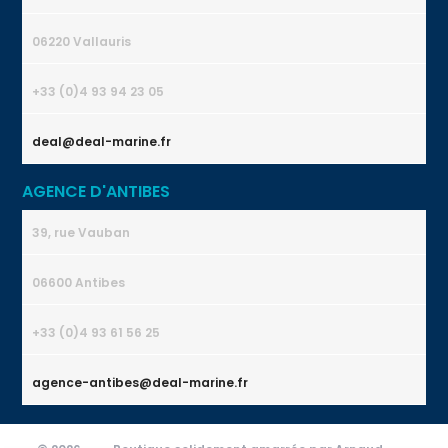
06220 Vallauris
+33 (0)4 93 94 23 05
deal@deal-marine.fr
AGENCE D'ANTIBES
39, rue Vauban
06600 Antibes
+33 (0)4 93 61 56 25
agence-antibes@deal-marine.fr