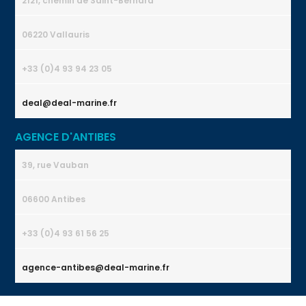
2121, chemin de Saint-Bernard
06220 Vallauris
+33 (0)4 93 94 23 05
deal@deal-marine.fr
AGENCE D'ANTIBES
39, rue Vauban
06600 Antibes
+33 (0)4 93 61 56 25
agence-antibes@deal-marine.fr