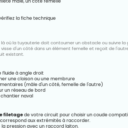
ileté mâle, un côté femelle
EMELLE
TÉTINE LAITON MÂLE
érifiez la fiche technique
ix
Prix
19 €
A partir de
1,60 €
n
là où la tuyauterie doit contourner un obstacle ou suivre la
 visse d'un côté dans un élément femelle et reçoit de l'autr
it existant.
fluide à angle droit
rner une cloison ou une membrure
mentaires (mâle d'un côté, femelle de l'autre)
ur un réseau de bord
 chantier naval
e filetage
de votre circuit pour choisir un coude compati
correspond aux extrémités à raccorder.
 la pression avec un raccord laiton.