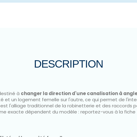
MÂLE
RÉDUCTION LAITON FEMELLE /...
ix
Prix
,60 €
A partir de
2,18 €
DESCRIPTION
destiné à
changer la direction d'une canalisation à angle
mité et un logement femelle sur l'autre, ce qui permet de l'i
est l'alliage traditionnel de la robinetterie et des raccords
 norme exacte dépendent du modèle : reportez-vous à la fiche