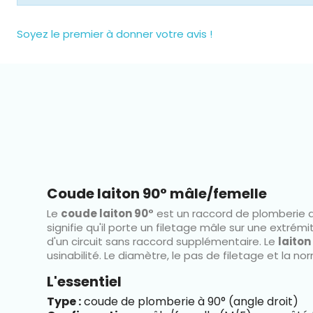
Soyez le premier à donner votre avis !
TÉTINE LAITON FEMELLE
TÉTINE LAITON 
Prix
Pr
A partir de
1,19 €
A partir de
1
Coude laiton 90° mâle/femelle
Le
coude laiton 90°
est un raccord de plomberie 
signifie qu'il porte un filetage mâle sur une extré
d'un circuit sans raccord supplémentaire. Le
laiton
usinabilité. Le diamètre, le pas de filetage et la
L'essentiel
Type :
coude de plomberie à 90° (angle droit)