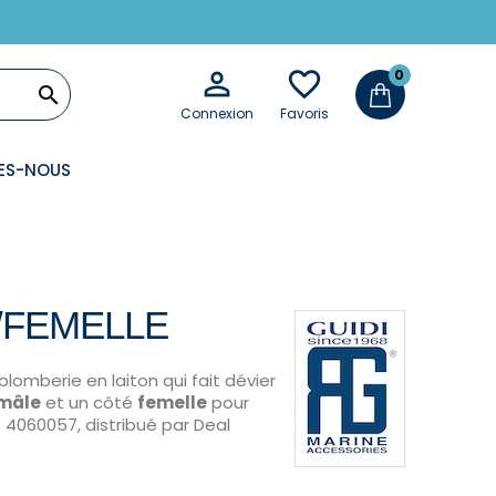

favorite_border
0

Connexion
Favoris
ES-NOUS
/FEMELLE
lomberie en laiton qui fait dévier
mâle
et un côté
femelle
pour
e 4060057, distribué par Deal