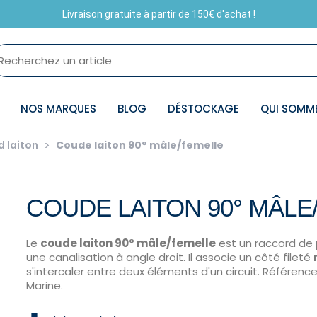
Livraison gratuite à partir de 150€ d'achat !
NOS MARQUES
BLOG
DÉSTOCKAGE
QUI SOMM
 laiton
Coude laiton 90° mâle/femelle
COUDE LAITON 90° MÂLE
Le
coude laiton 90° mâle/femelle
est un raccord de p
une canalisation à angle droit. Il associe un côté fileté
s'intercaler entre deux éléments d'un circuit. Référenc
Marine.