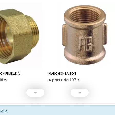
N FEMELLE /...
MANCHON LAITON
ix
Prix
,18 €
A partir de
1,97 €
gique.