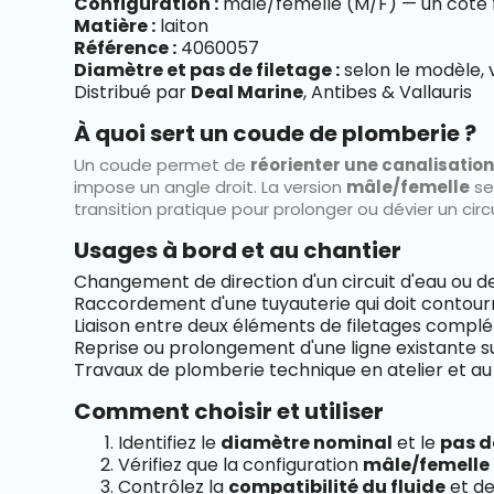
Configuration :
mâle/femelle (M/F) — un côté f
Matière :
laiton
CHARNIÈRE RECTANGULAIRE À...
TÉTINE LAITON F
Référence :
4060057
Ajouter au panier

Diamètre et pas de filetage :
selon le modèle, v
Prix
Pr
1,60 €
A partir de
1,
Distribué par
Deal Marine
, Antibes & Vallauris
À quoi sert un coude de plomberie ?
Un coude permet de
réorienter une canalisatio
impose un angle droit. La version
mâle/femelle
se
transition pratique pour prolonger ou dévier un circu
Usages à bord et au chantier
Changement de direction d'un circuit d'eau ou de 
Raccordement d'une tuyauterie qui doit contou
Liaison entre deux éléments de filetages complé
Reprise ou prolongement d'une ligne existante s
Travaux de plomberie technique en atelier et au
MANCHON LAITON
Comment choisir et utiliser
Prix
A partir de
1,97 €
Identifiez le
diamètre nominal
et le
pas d
Vérifiez que la configuration
mâle/femelle
Contrôlez la
compatibilité du fluide
et de