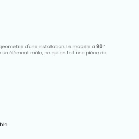
RÉDUCTION LAITON FEMELLE /...
Prix
A partir de
2,18 €
 géométrie d'une installation. Le modèle à
90°
e un élément mâle, ce qui en fait une pièce de
ble.