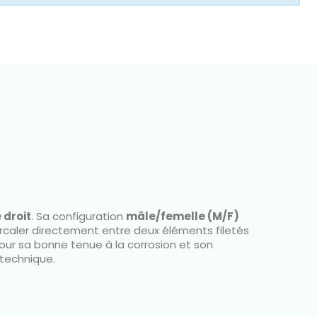
MANCHON LAITON
Prix
A partir de
1,97 €
 droit
. Sa configuration
mâle/femelle (M/F)
ntercaler directement entre deux éléments filetés
 pour sa bonne tenue à la corrosion et son
 technique.