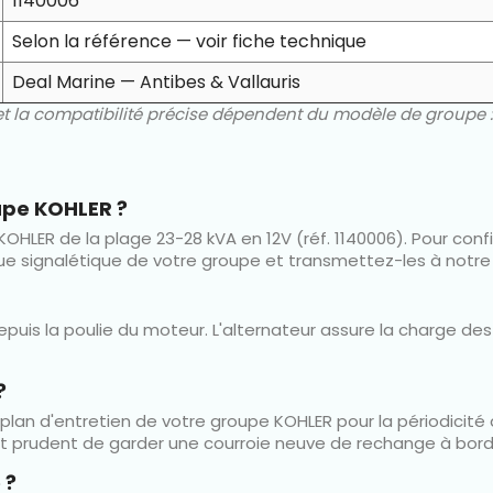
1140006
Selon la référence — voir fiche technique
Deal Marine — Antibes & Vallauris
 et la compatibilité précise dépendent du modèle de groupe :
upe KOHLER ?
OHLER de la plage 23-28 kVA en 12V (réf. 1140006). Pour confi
ue signalétique de votre groupe et transmettez-les à notre é
puis la poulie du moteur. L'alternateur assure la charge des 
?
 plan d'entretien de votre groupe KOHLER pour la périodicité
st prudent de garder une courroie neuve de rechange à bord
 ?