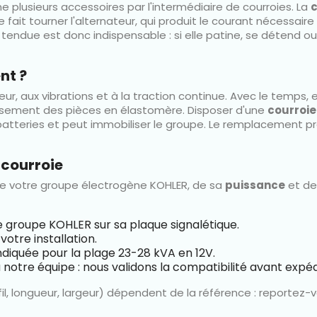
 plusieurs accessoires par l'intermédiaire de courroies. La
c
lle fait tourner l'alternateur, qui produit le courant nécessa
endue est donc indispensable : si elle patine, se détend ou 
nt ?
ur, aux vibrations et à la traction continue. Avec le temps, el
illissement des pièces en élastomère. Disposer d'une
courroie
batteries et peut immobiliser le groupe. Le remplacement pré
 courroie
e votre groupe électrogène KOHLER, de sa
puissance
et de
e groupe KOHLER sur sa plaque signalétique.
votre installation.
ndiquée pour la plage 23-28 kVA en 12V.
notre équipe : nous validons la compatibilité avant expéd
il, longueur, largeur) dépendent de la référence : reportez-