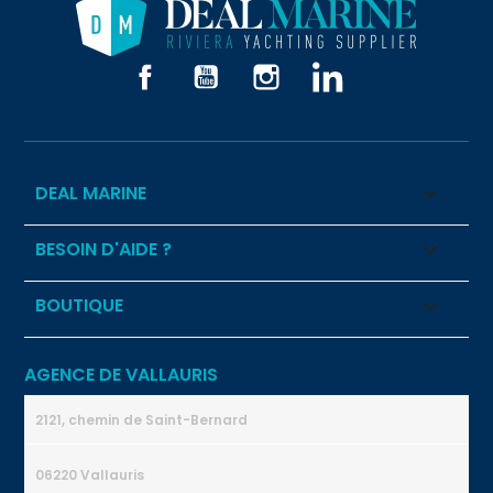
Facebook
YouTube
Instagram
LinkedIn
DEAL MARINE

BESOIN D'AIDE ?

BOUTIQUE

AGENCE DE VALLAURIS
2121, chemin de Saint-Bernard
06220 Vallauris