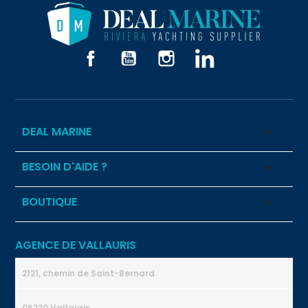
Facebook
YouTube
Instagram
LinkedIn
DEAL MARINE

BESOIN D'AIDE ?

BOUTIQUE

AGENCE DE VALLAURIS
2121, chemin de Saint-Bernard
06220 Vallauris