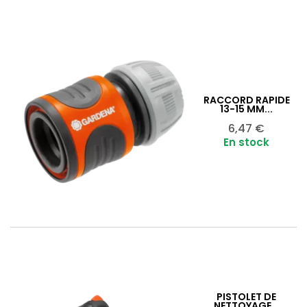
RACCORD RAPIDE
13-15 MM...
Ajouter au panier

Prix
6,47 €
En stock
PISTOLET DE
NETTOYAGE...