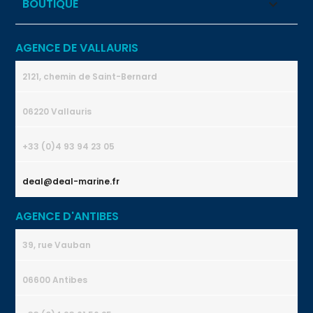
BOUTIQUE

AGENCE DE VALLAURIS
2121, chemin de Saint-Bernard
06220 Vallauris
+33 (0)4 93 94 23 05
deal@deal-marine.fr
AGENCE D'ANTIBES
39, rue Vauban
06600 Antibes