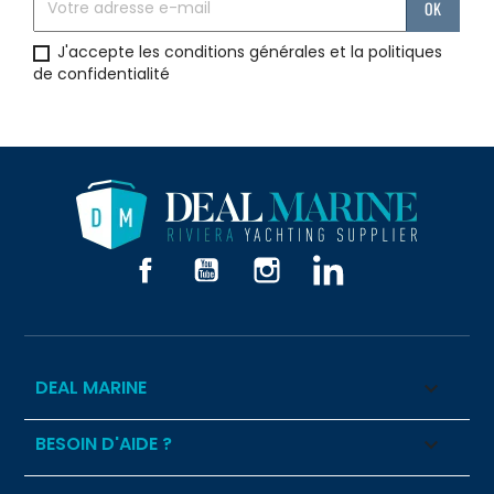
J'accepte les conditions générales et la politiques
de confidentialité
Facebook
YouTube
Instagram
LinkedIn
DEAL MARINE

BESOIN D'AIDE ?
