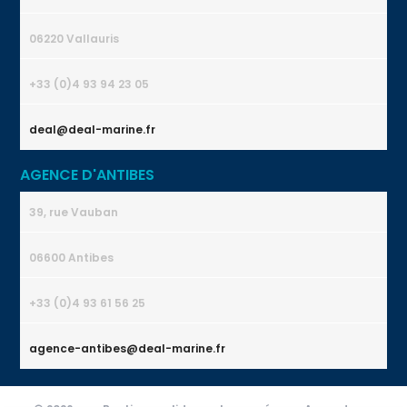
06220 Vallauris
+33 (0)4 93 94 23 05
deal@deal-marine.fr
AGENCE D'ANTIBES
39, rue Vauban
06600 Antibes
+33 (0)4 93 61 56 25
agence-antibes@deal-marine.fr