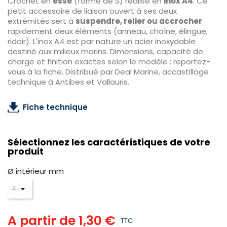
Crochet en
esse
(forme de S) réalisé en
inox A4
. Ce
petit accessoire de liaison ouvert à ses deux
extrémités sert à
suspendre, relier ou accrocher
rapidement deux éléments (anneau, chaîne, élingue,
ridoir). L'inox A4 est par nature un acier inoxydable
destiné aux milieux marins. Dimensions, capacité de
charge et finition exactes selon le modèle : reportez-
vous à la fiche. Distribué par Deal Marine, accastillage
technique à Antibes et Vallauris.
Fiche technique
Sélectionnez les caractéristiques de votre
produit
Ø intérieur mm
A partir de
1,30 €
TTC