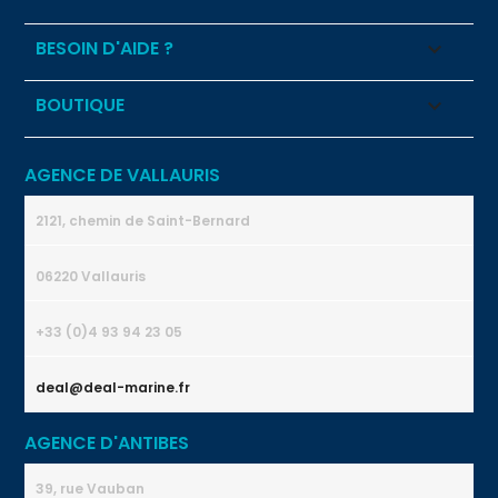
BESOIN D'AIDE ?

BOUTIQUE

AGENCE DE VALLAURIS
2121, chemin de Saint-Bernard
06220 Vallauris
+33 (0)4 93 94 23 05
deal@deal-marine.fr
AGENCE D'ANTIBES
39, rue Vauban