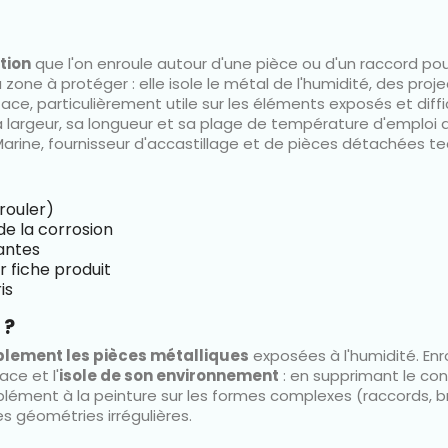
tion
que l'on enroule autour d'une pièce ou d'un raccord pou
a zone à protéger : elle isole le métal de l'humidité, des proj
face, particulièrement utile sur les éléments exposés et diff
sa largeur, sa longueur et sa plage de température d'emploi
 Marine, fournisseur d'accastillage et de pièces détachées te
rouler)
de la corrosion
antes
r fiche produit
is
 ?
lement les pièces métalliques
exposées à l'humidité. Enr
ace et l'
isole de son environnement
: en supprimant le cont
omplément à la peinture sur les formes complexes (raccords,
 géométries irrégulières.