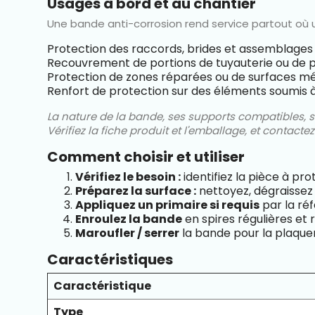
Usages à bord et au chantier
Une bande anti-corrosion rend service partout où 
Protection des raccords, brides et assemblage
Recouvrement de portions de tuyauterie ou de piè
Protection de zones réparées ou de surfaces mé
Renfort de protection sur des éléments soumis 
La nature de la bande, ses supports compatibles, 
Vérifiez la fiche produit et l'emballage, et contacte
Comment choisir et utiliser
Vérifiez le besoin :
identifiez la pièce à pr
Préparez la surface :
nettoyez, dégraissez 
Appliquez un primaire si requis
par la réf
Enroulez la bande
en spires régulières et
Maroufler / serrer
la bande pour la plaquer 
Caractéristiques
Caractéristique
Type