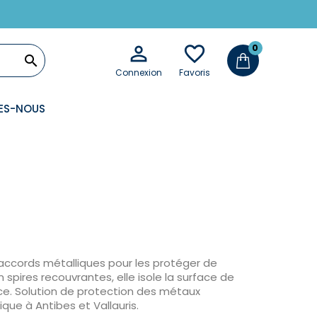

favorite_border
0

Connexion
Favoris
ES-NOUS
N
raccords métalliques pour les protéger de
n spires recouvrantes, elle isole la surface de
ce. Solution de protection des métaux
que à Antibes et Vallauris.