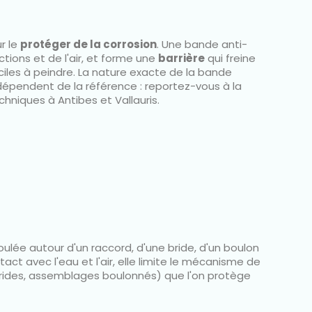
r le
protéger de la corrosion
. Une bande anti-
ections et de l'air, et forme une
barrière
qui freine
iciles à peindre. La nature exacte de la bande
 dépendent de la référence : reportez-vous à la
chniques à Antibes et Vallauris.
oulée autour d'un raccord, d'une bride, d'un boulon
act avec l'eau et l'air, elle limite le mécanisme de
 brides, assemblages boulonnés) que l'on protège