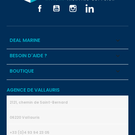
Facebook
YouTube
Instagram
LinkedIn
DEAL MARINE

BESOIN D'AIDE ?

BOUTIQUE

AGENCE DE VALLAURIS
2121, chemin de Saint-Bernard
06220 Vallauris
+33 (0)4 93 94 23 05