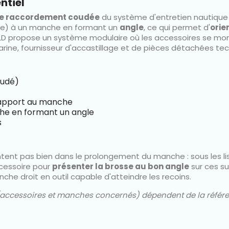
ntiel
de raccordement coudée
du système d'entretien nautique 
lette) à un manche en formant un
angle
, ce qui permet d'
orie
D propose un système modulaire où les accessoires se mont
rine, fournisseur d'accastillage et de pièces détachées tech
oudé)
 rapport au manche
che en formant un angle
s
t pas bien dans le prolongement du manche : sous les liserés
ccessoire pour
présenter la brosse au bon angle
sur ces su
che droit en outil capable d'atteindre les recoins.
s (accessoires et manches concernés) dépendent de la référen