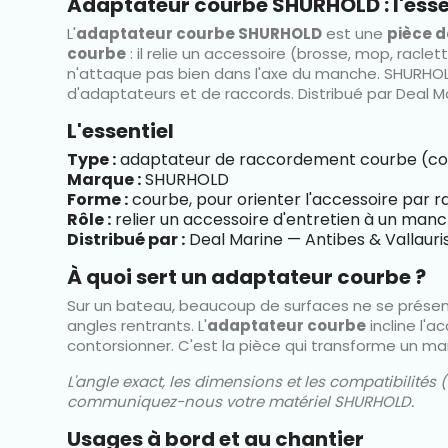
Adaptateur courbe SHURHOLD : l'esse
L'
adaptateur courbe SHURHOLD
est une
pièce 
courbe
: il relie un accessoire (brosse, mop, rac
n'attaque pas bien dans l'axe du manche. SHURHOL
d'adaptateurs et de raccords. Distribué par Deal Ma
L'essentiel
Type :
adaptateur de raccordement courbe (c
Marque :
SHURHOLD
Forme :
courbe, pour orienter l'accessoire par
Rôle :
relier un accessoire d'entretien à un man
Distribué par :
Deal Marine — Antibes & Vallauri
À quoi sert un adaptateur courbe ?
Sur un bateau, beaucoup de surfaces ne se présenten
angles rentrants. L'
adaptateur courbe
incline l'a
contorsionner. C'est la pièce qui transforme un man
L'angle exact, les dimensions et les compatibilité
communiquez-nous votre matériel SHURHOLD.
Usages à bord et au chantier