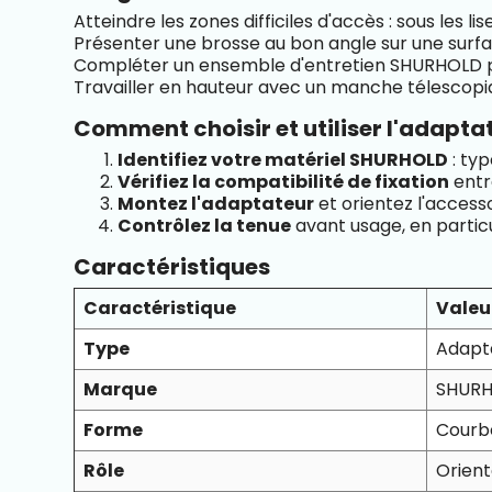
Atteindre les zones difficiles d'accès : sous les li
Présenter une brosse au bon angle sur une surfa
Compléter un ensemble d'entretien SHURHOLD 
Travailler en hauteur avec un manche télescopiq
Comment choisir et utiliser l'adapta
Identifiez votre matériel SHURHOLD
: ty
Vérifiez la compatibilité de fixation
entr
Montez l'adaptateur
et orientez l'accesso
Contrôlez la tenue
avant usage, en partic
Caractéristiques
Caractéristique
Valeu
Type
Adapt
Marque
SHUR
Forme
Courb
Rôle
Orient