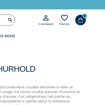

favorite_border
0

Connexion
Favoris
ES-NOUS
SHURHOLD
accordement coudée destinée à relier un
n angle. Sa forme courbe permet d'orienter la
es d'accès. Cet adaptateur fait partie du
tibilités à vérifier selon la référence.