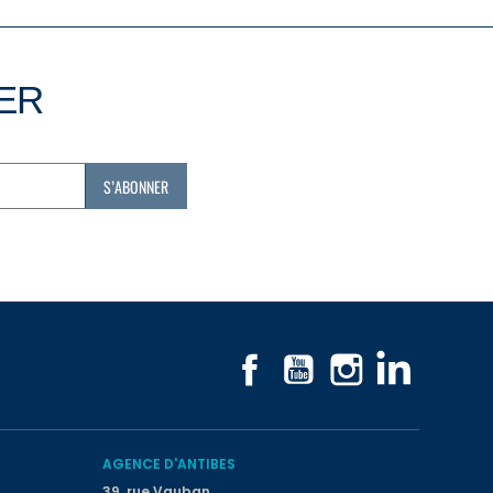
TER
Facebook
YouTube
Instagram
LinkedIn
AGENCE D'ANTIBES
39, rue Vauban