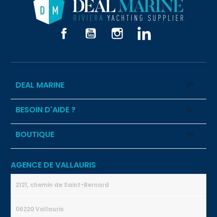
Facebook
YouTube
Instagram
LinkedIn
DEAL MARINE

BESOIN D'AIDE ?

BOUTIQUE

AGENCE DE VALLAURIS
2121, chemin de Saint-Bernard
06220 Vallauris