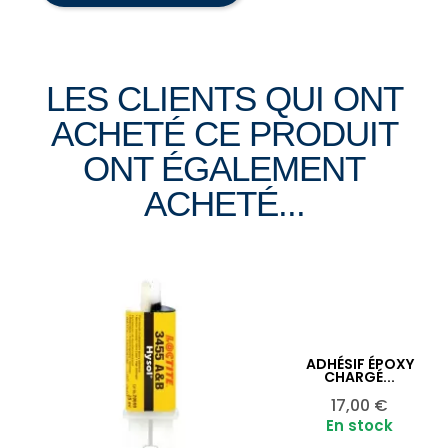
LES CLIENTS QUI ONT
ACHETÉ CE PRODUIT
ONT ÉGALEMENT
ACHETÉ...
ADHÉSIF ÉPOXY
CHARGÉ...
Ajouter au panier

Prix
17,00 €
En stock