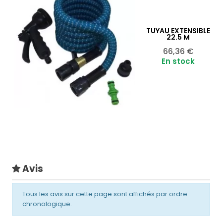
TUYAU EXTENSIBLE
22.5 M
Ajouter au panier

Prix
66,36 €
En stock
Avis
Tous les avis sur cette page sont affichés par ordre
chronologique.