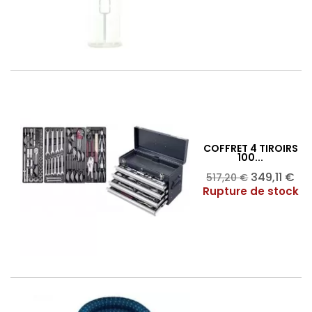
COFFRET 4 TIROIRS
100...
Ajouter au panier

Prix
Prix
349,11 €
517,20 €
de
Rupture de stock
base