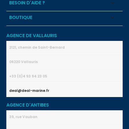
BESOIN D'AIDE ?

BOUTIQUE

AGENCE DE VALLAURIS
2121, chemin de Saint-Bernard
06220 Vallauris
+33 (0)4 93 94 23 05
deal@deal-marine.fr
AGENCE D'ANTIBES
39, rue Vauban