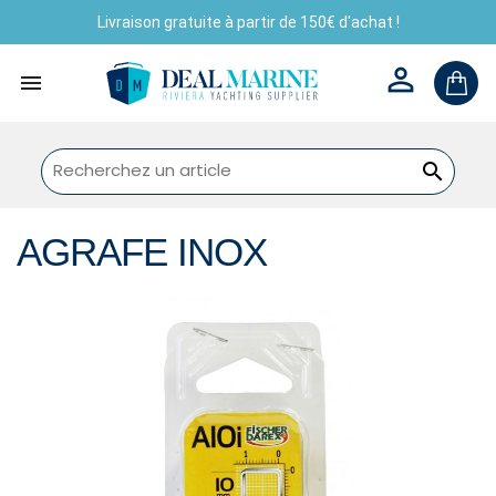
Livraison gratuite à partir de 150€ d'achat !



AGRAFE INOX