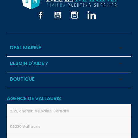
Facebook
YouTube
Instagram
LinkedIn
DEAL MARINE

BESOIN D'AIDE ?

BOUTIQUE

AGENCE DE VALLAURIS
2121, chemin de Saint-Bernard
06220 Vallauris